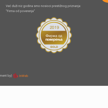
Već duži niz godina smo nosioci prestižnog priznanja:
"Firma od poverenja"
pment by)
InWeb