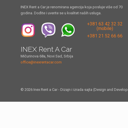
INEX Rent a Car je renomirana agencija koja posluje više od 70
godina. Dođite i uverite se u kvalitet naših usluga.
+381 63 42 32 32
(mobile)
+381 21 52 66 66
INEX Rent A Car
Mičurinova 68a, Novi Sad, Srbija
office@inexrentacar.com
© 2026 Inex Rent a Car - Dizajn i izrada sajta (Design and Develo