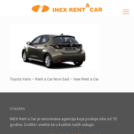
Toyota Yaris – Rent a Car Novi Sad – Inex Rent a Car
O NAMA
INEX Rent a Car je renomirana agencija koja posluje više od 70
godina. Dođite i uverite se u kvalitet naših usluga.