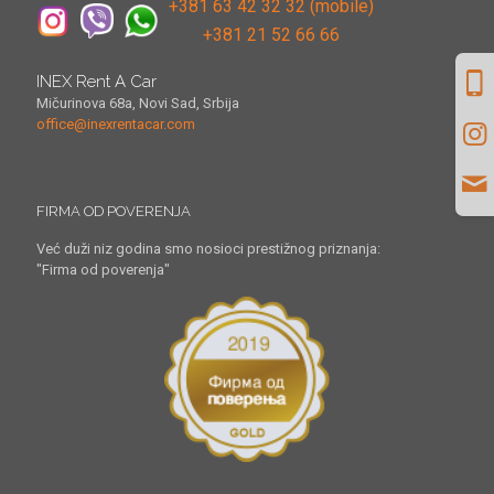
+381 63 42 32 32 (mobile)
+381 21 52 66 66
INEX Rent A Car
Mičurinova 68a, Novi Sad, Srbija
office@inexrentacar.com
FIRMA OD POVERENJA
Već duži niz godina smo nosioci prestižnog priznanja:
"Firma od poverenja"