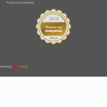
"Firma od poverenja"
pment by)
InWeb