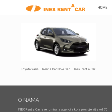
HOME
Toyota Yaris – Rent a Car Novi Sad – Inex Rent a Car
O NAMA
INEX Rent a Car je renomirana agencija koja posluje više od 70