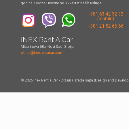
godina. Dođite i uverite se u kvalitet naših usluga.
+381 63 42 32 32
(mobile)
+381 21 52 66 66
INEX Rent A Car
Mičurinova 68a, Novi Sad, Srbija
office@inexrentacar.com
© 2026 Inex Rent a Car - Dizajn i izrada sajta (Design and Develo