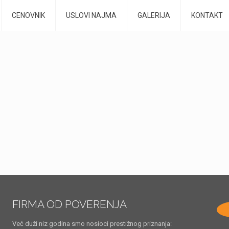
CENOVNIK
USLOVI NAJMA
GALERIJA
KONTAKT
FIRMA OD POVERENJA
Već duži niz godina smo nosioci prestižnog priznanja: