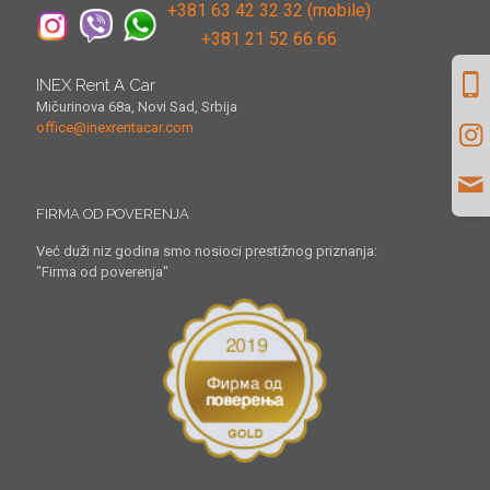
+381 63 42 32 32 (mobile)
+381 21 52 66 66
INEX Rent A Car
Mičurinova 68a, Novi Sad, Srbija
office@inexrentacar.com
FIRMA OD POVERENJA
Već duži niz godina smo nosioci prestižnog priznanja:
"Firma od poverenja"