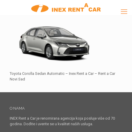
Toyota Corolla Sedan Automatic – Inex Rent a Car – Rent a Car
Novi Sad
O NAMA
INEX Rent a Car je renomirana agencija koja posluje više od 70
godina. Dođite i uverite se u kvalitet naših usluga.