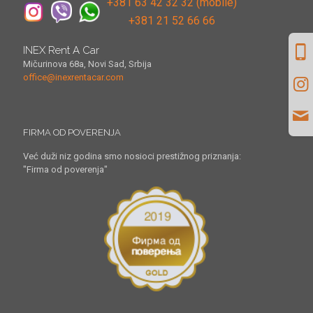
+381 63 42 32 32 (mobile)
+381 21 52 66 66
INEX Rent A Car
Mičurinova 68a, Novi Sad, Srbija
office@inexrentacar.com
FIRMA OD POVERENJA
Već duži niz godina smo nosioci prestižnog priznanja:
"Firma od poverenja"