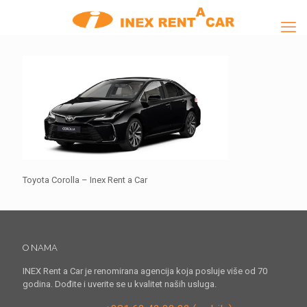
Toyota Corolla – Inex Rent a Car
O NAMA
INEX Rent a Car je renomirana agencija koja posluje više od 70
godina. Dođite i uverite se u kvalitet naših usluga.