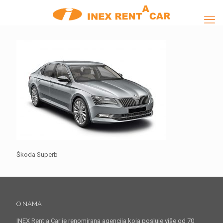
Škoda Superb
O NAMA
INEX Rent a Car je renomirana agencija koja posluje više od 70