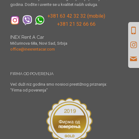
godina. Dođite i uverite se u kvalitet naših usluga.
+381 63 42 32 32 (mobile)
+381 21 52 66 66
INEX Rent A Car
Mičurinova 68a, Novi Sad, Srbija
office@inexrentacar.com
FIRMA OD POVERENJA
Već duži niz godina smo nosioci prestižnog priznanja:
"Firma od poverenja"