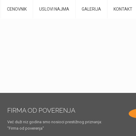
CENOVNIK
USLOVI NAJMA
GALERIJA
KONTAKT
FIRMA OD POVERENJA
Već duži niz godina smo nosioci prestižnog priznanja:
"Firma od poverenja"