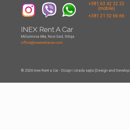
+381 63 42 32 32
(mobile)
+381 21 52 66 66
INEX Rent A Car
Mičurinova 68a, Novi Sad, Srbija
office@inexrentacar.com
© 2026 Inex Rent a Car - Dizajn i izrada sajta (Design and Develo