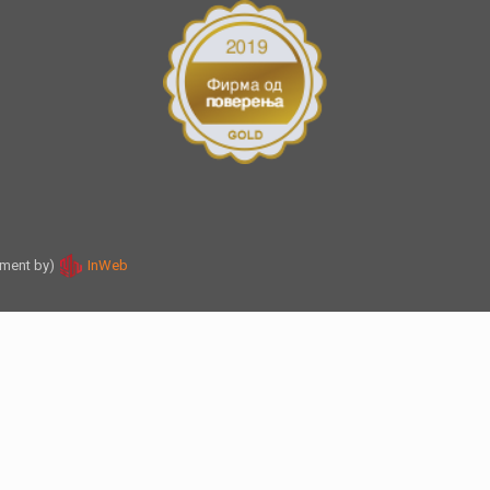
pment by)
InWeb