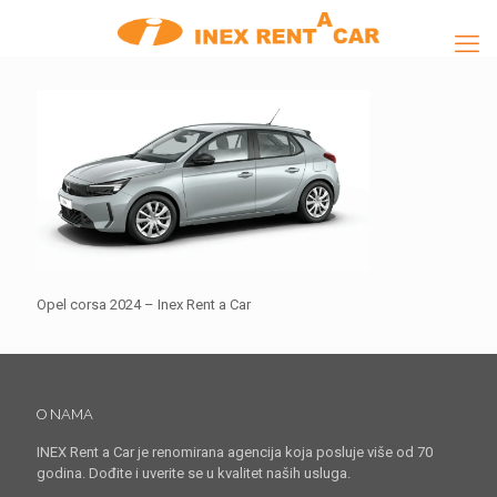
Opel corsa 2024 – Inex Rent a Car
O NAMA
INEX Rent a Car je renomirana agencija koja posluje više od 70
godina. Dođite i uverite se u kvalitet naših usluga.