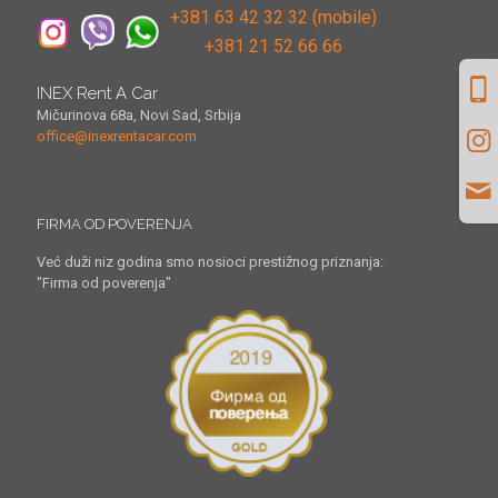
+381 63 42 32 32 (mobile)
+381 21 52 66 66
INEX Rent A Car
Mičurinova 68a, Novi Sad, Srbija
office@inexrentacar.com
FIRMA OD POVERENJA
Već duži niz godina smo nosioci prestižnog priznanja:
"Firma od poverenja"