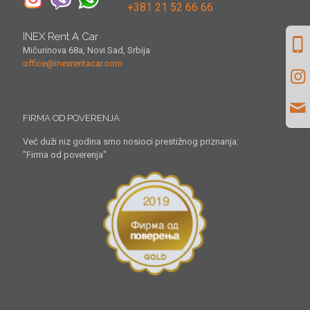
+381 21 52 66 66
INEX Rent A Car
Mičurinova 68a, Novi Sad, Srbija
office@inexrentacar.com
FIRMA OD POVERENJA
Već duži niz godina smo nosioci prestižnog priznanja:
"Firma od poverenja"