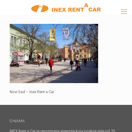
Novi Sad – Inex Rent a Car
O NAMA
INEX Rent a Car je renomirana agencija koja posluje više od 70