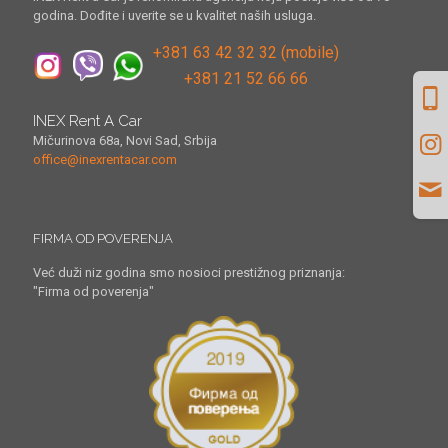
godina. Dođite i uverite se u kvalitet naših usluga.
+381 63 42 32 32 (mobile)
+381 21 52 66 66
INEX Rent A Car
Mičurinova 68a, Novi Sad, Srbija
office@inexrentacar.com
FIRMA OD POVERENJA
Već duži niz godina smo nosioci prestižnog priznanja:
"Firma od poverenja"