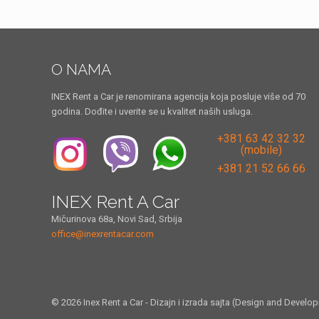
O NAMA
INEX Rent a Car je renomirana agencija koja posluje više od 70
godina. Dođite i uverite se u kvalitet naših usluga.
+381 63 42 32 32
(mobile)
+381 21 52 66 66
INEX Rent A Car
Mičurinova 68a, Novi Sad, Srbija
office@inexrentacar.com
© 2026 Inex Rent a Car - Dizajn i izrada sajta (Design and Develo