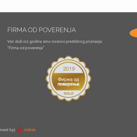
FIRMA OD POVERENJA
Već duži niz godina smo nosioci prestižnog priznanja:
"Firma od poverenja"
pment by)
InWeb