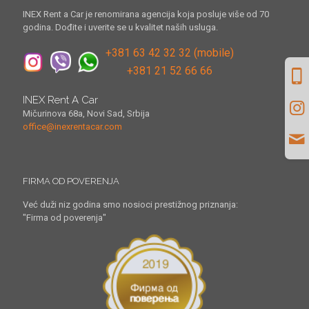
INEX Rent a Car je renomirana agencija koja posluje više od 70
godina. Dođite i uverite se u kvalitet naših usluga.
+381 63 42 32 32 (mobile)
+381 21 52 66 66
INEX Rent A Car
Mičurinova 68a, Novi Sad, Srbija
office@inexrentacar.com
FIRMA OD POVERENJA
Već duži niz godina smo nosioci prestižnog priznanja:
"Firma od poverenja"