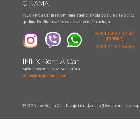
O NAMA
INEX Rent a Car je renomirana agencija koja posluje više od 70
godina. Dođite i uverite se u kvalitet naših usluga.
+381 63 42 32 32
(mobile)
+381 21 52 66 66
INEX Rent A Car
Mičurinova 68a, Novi Sad, Srbija
office@inexrentacar.com
© 2026 Inex Rent a Car - Dizajn i izrada sajta (Design and Develo