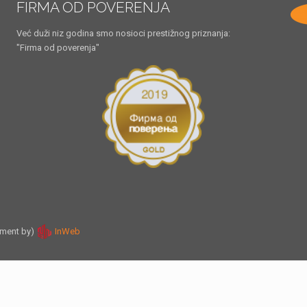
FIRMA OD POVERENJA
Već duži niz godina smo nosioci prestižnog priznanja:
"Firma od poverenja"
pment by)
InWeb