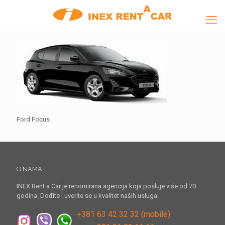
Ford Focus
O NAMA
INEX Rent a Car je renomirana agencija koja posluje više od 70
godina. Dođite i uverite se u kvalitet naših usluga.
+381 63 42 32 32 (mobile)