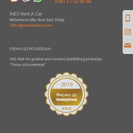
+381 21 52 66 66
INEX Rent A Car
Mičurinova 68a, Novi Sad, Srbija
office@inexrentacar.com
FIRMA OD POVERENJA
Već duži niz godina smo nosioci prestižnog priznanja:
"Firma od poverenja"