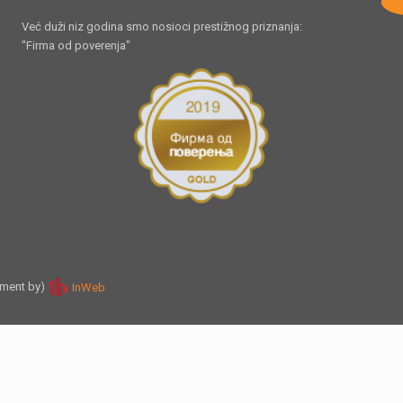
Već duži niz godina smo nosioci prestižnog priznanja:
"Firma od poverenja"
pment by)
InWeb