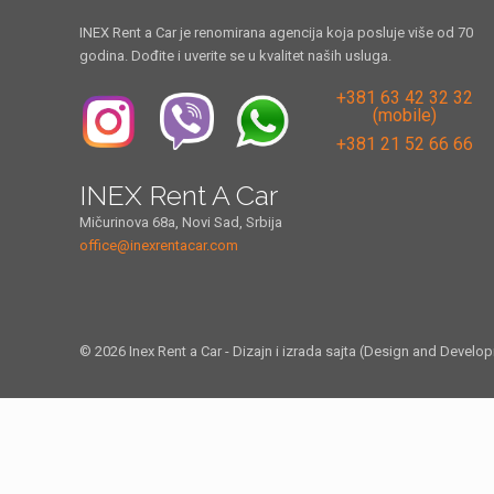
INEX Rent a Car je renomirana agencija koja posluje više od 70
godina. Dođite i uverite se u kvalitet naših usluga.
+381 63 42 32 32
(mobile)
+381 21 52 66 66
INEX Rent A Car
Mičurinova 68a, Novi Sad, Srbija
office@inexrentacar.com
© 2026 Inex Rent a Car - Dizajn i izrada sajta (Design and Develo