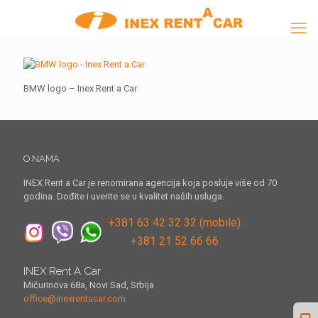
BMW logo – Inex Rent a Car
O NAMA
INEX Rent a Car je renomirana agencija koja posluje više od 70
godina. Dođite i uverite se u kvalitet naših usluga.
+381 63 42 32 32 (mobile)
+381 21 52 66 66
INEX Rent A Car
Mičurinova 68a, Novi Sad, Srbija
office@inexrentacar.com