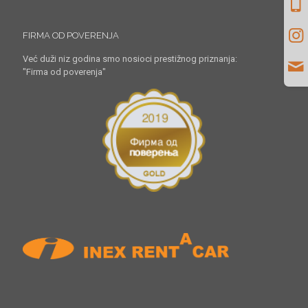
FIRMA OD POVERENJA
Već duži niz godina smo nosioci prestižnog priznanja:
"Firma od poverenja"