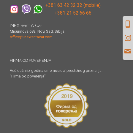
+381 63 42 32 32 (mobile)
+381 21 52 66 66
INEX Rent A Car
Mičurinova 68a, Novi Sad, Srbija
office@inexrentacar.com
FIRMA OD POVERENJA
Već duži niz godina smo nosioci prestižnog priznanja:
"Firma od poverenja"