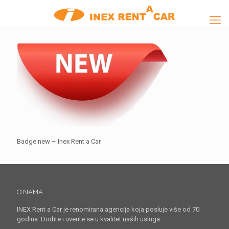
Badge new – Inex Rent a Car
O NAMA
INEX Rent a Car je renomirana agencija koja posluje više od 70
godina. Dođite i uverite se u kvalitet naših usluga.