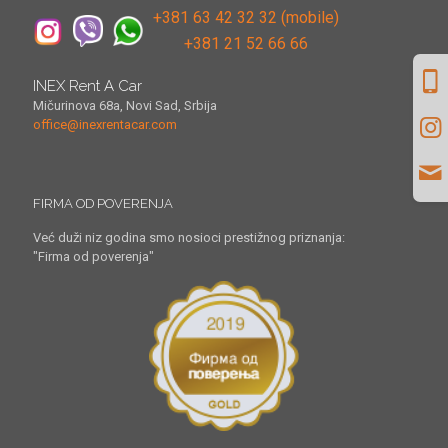
+381 63 42 32 32 (mobile)
+381 21 52 66 66
INEX Rent A Car
Mičurinova 68a, Novi Sad, Srbija
office@inexrentacar.com
FIRMA OD POVERENJA
Već duži niz godina smo nosioci prestižnog priznanja:
"Firma od poverenja"