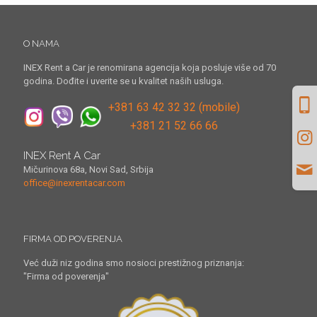
O NAMA
INEX Rent a Car je renomirana agencija koja posluje više od 70
godina. Dođite i uverite se u kvalitet naših usluga.
+381 63 42 32 32 (mobile)
+381 21 52 66 66
INEX Rent A Car
Mičurinova 68a, Novi Sad, Srbija
office@inexrentacar.com
FIRMA OD POVERENJA
Već duži niz godina smo nosioci prestižnog priznanja:
"Firma od poverenja"