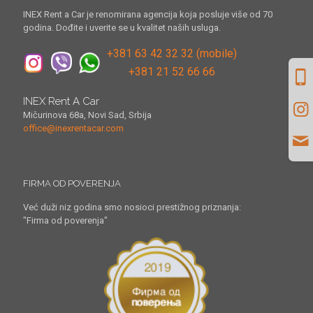
INEX Rent a Car je renomirana agencija koja posluje više od 70
godina. Dođite i uverite se u kvalitet naših usluga.
+381 63 42 32 32 (mobile)
+381 21 52 66 66
INEX Rent A Car
Mičurinova 68a, Novi Sad, Srbija
office@inexrentacar.com
FIRMA OD POVERENJA
Već duži niz godina smo nosioci prestižnog priznanja:
"Firma od poverenja"